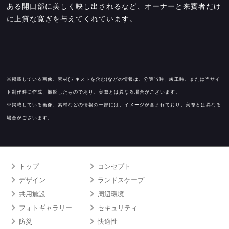
ある開口部に美しく映し出されるなど、オーナーと来賓者だけ
に上質な寛ぎを与えてくれています。
※掲載している画像、素材(テキストを含む)などの情報は、分譲当時、竣工時、または当サイ
ト制作時に作成、撮影したものであり、実際とは異なる場合がございます。
※掲載している画像、素材などの情報の一部には、イメージが含まれており、実際とは異なる
場合がございます。
トップ
コンセプト
デザイン
ランドスケープ
共用施設
周辺環境
フォトギャラリー
セキュリティ
防災
快適性