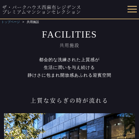
ザ・パークハウス西麻布レジデンス
プレミアムマンションセレクション
トップページ
共用施設
FACILITIES
共用施設
都会的な洗練された上質感が
生活に潤いを与え続ける
静けさに包まれ開放感あふれる迎賓空間
上質な安らぎの時が流れる