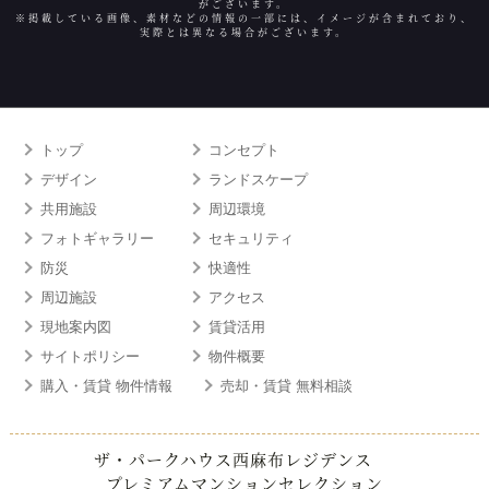
がございます。
※掲載している画像、素材などの情報の一部には、イメージが含まれており、
実際とは異なる場合がございます。
トップ
コンセプト
デザイン
ランドスケープ
共用施設
周辺環境
フォトギャラリー
セキュリティ
防災
快適性
周辺施設
アクセス
現地案内図
賃貸活用
サイトポリシー
物件概要
購入・賃貸 物件情報
売却・賃貸 無料相談
ザ・パークハウス西麻布レジデンス
プレミアムマンションセレクション